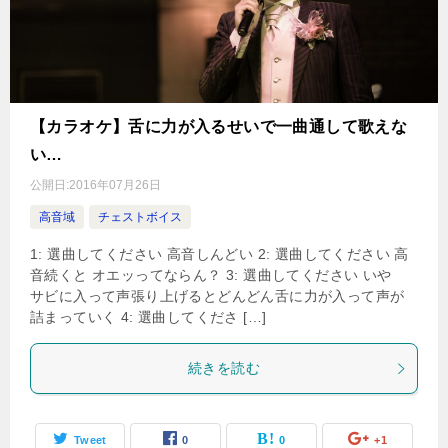
【カラオケ】舌に力が入るせいで一曲通して歌えな
い…
公開日:
2016年07月26日
高音域
チェストボイス
1: 選曲してください 高音しんどい 2: 選曲してください 高
音続くと オエッってならん？ 3: 選曲してください いや
サビに入って声張り上げるとどんどん舌に力が入って声が
詰まっていく 4: 選曲してくださ […]
続きを読む
Tweet
0
0
+1