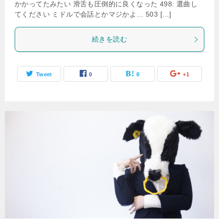
かかってたみたい 滑舌も圧倒的に良くなった 498: 選曲し
てください ミドルで会話とかマジかよ… 503 […]
続きを読む
Tweet
0
0
+1