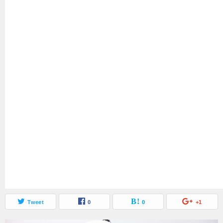
Tweet
0
0
+1