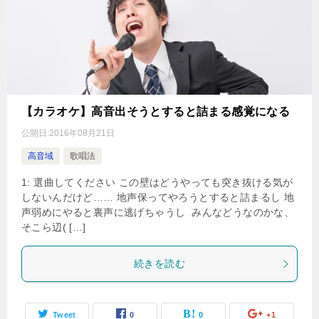
【カラオケ】高音出そうとすると詰まる感覚になる
公開日:
2016年08月21日
高音域
歌唱法
1: 選曲してください この壁はどうやっても突き抜ける気が
しないんだけど…… 地声保ってやろうとすると詰まるし 地
声弱めにやると裏声に逃げちゃうし みんなどうなのかな、
そこら辺( […]
続きを読む
Tweet
0
0
+1