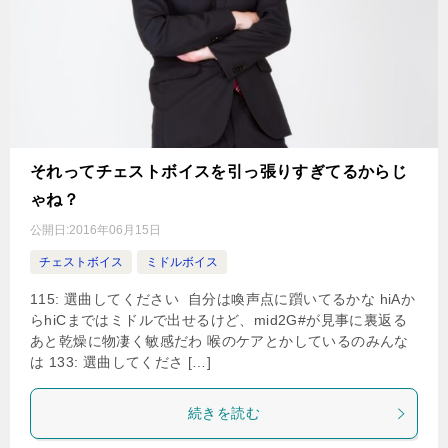
それってチェストボイスを引っ張りすぎてるからじ
ゃね？
公開日:
2016年06月15日
チェストボイス
ミドルボイス
115: 選曲してください 自分は喚声点に躓いてるかな hiAか
らhiCまではミドルで出せるけど、mid2G#が見事に裏返る
あと乾燥に物凄く敏感だわ 喉のケアとかしているのみんな
は 133: 選曲してくださ […]
続きを読む