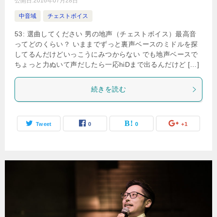
公開日:
2016年07月28日
中音域
チェストボイス
53: 選曲してください 男の地声（チェストボイス）最高音
ってどのくらい？ いままでずっと裏声ベースのミドルを探
してるんだけどいっこうにみつからない でも地声ベースで
ちょっと力ぬいて声だしたら一応hiDまで出るんだけど […]
続きを読む
Tweet
0
0
+1