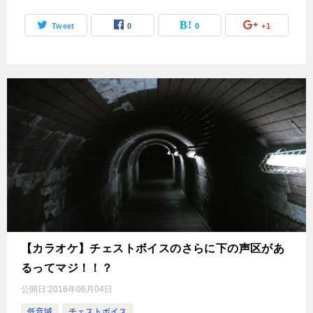
Tweet
0
0
+1
【カラオケ】チェストボイスのさらに下の声区があ
るってマジ！！？
公開日:
2016年06月04日
低音域
チェストボイス