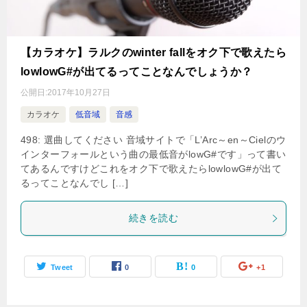
【カラオケ】ラルクのwinter fallをオク下で歌えたら
lowlowG#が出てるってことなんでしょうか？
公開日:
2017年10月27日
カラオケ
低音域
音感
498: 選曲してください 音域サイトで「L’Arc～en～Cielのウ
インターフォールという曲の最低音がlowG#です」って書い
てあるんですけどこれをオク下で歌えたらlowlowG#が出て
るってことなんでし […]
続きを読む
Tweet
0
0
+1