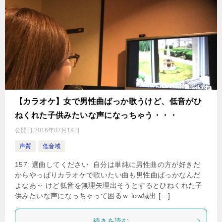
【カラオケ】女で男性曲ばっか歌うけど、低音がひ
ねくれた子供みたいな声になっちゃう・・・
公開日:
2016年07月19日
声質
低音域
157: 選曲してください 自分は単純に男性曲の方が好きだ
からやっぱりカラオケで歌いたい曲も男性曲ばっかなんだ
よなあ～ けど低音を無理矢理出そうとするとひねくれた子
供みたいな声になっちゃって困るｗ low域出 […]
続きを読む