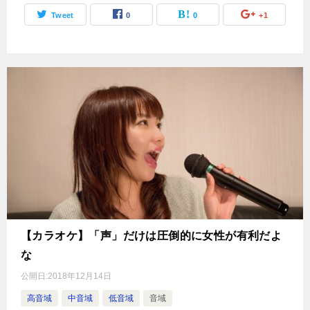
Tweet
0
0
+1
【カラオケ】「声」だけは圧倒的に女性が有利だよ
な
公開日:
2018年12月14日
高音域
中音域
低音域
音域