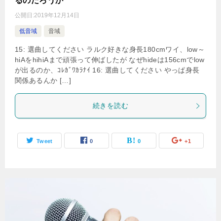
るのだろうか
公開日:
2019年12月14日
低音域
音域
15: 選曲してください ラルク好きな身長180cmワイ、low～
hiAをhihiAまで頑張って伸ばしたが なぜhideは156cmでlow
が出るのか、ｺﾚｶﾞﾜｶﾗﾅｲ 16: 選曲してください やっぱ身長
関係あるんか […]
続きを読む
Tweet
0
0
+1