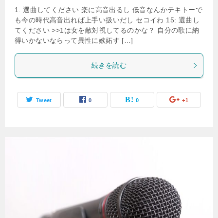
1: 選曲してください 楽に高音出るし 低音なんかテキトーで
も今の時代高音出れば上手い扱いだし セコイわ 15: 選曲し
てください >>1は女を敵対視してるのかな？ 自分の歌に納
得いかないならって異性に嫉妬す […]
続きを読む
Tweet
0
0
+1