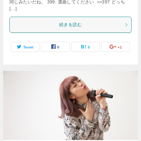
同じみたいだね。 399: 選曲してください >>397 どっち
[…]
続きを読む
Tweet
0
0
+1