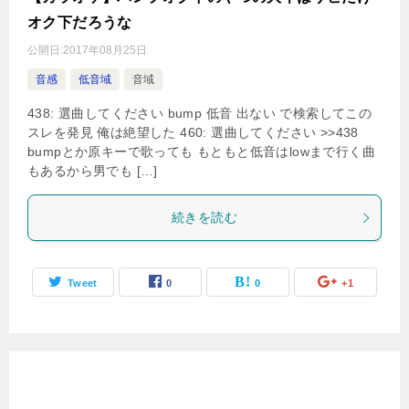
オク下だろうな
公開日:
2017年08月25日
音感
低音域
音域
438: 選曲してください bump 低音 出ない で検索してこの
スレを発見 俺は絶望した 460: 選曲してください >>438
bumpとか原キーで歌っても もともと低音はlowまで行く曲
もあるから男でも […]
続きを読む
Tweet
0
0
+1