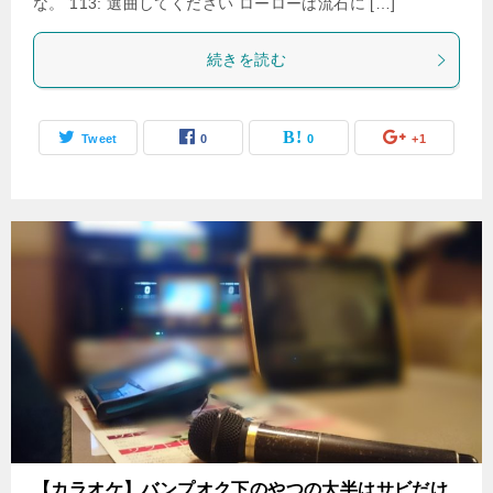
な。 113: 選曲してください ローローは流石に […]
続きを読む
Tweet
0
0
+1
【カラオケ】バンプオク下のやつの大半はサビだけ