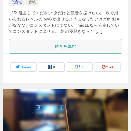
低音域
音域
125: 選曲してください 女だけど低音を拡げたい。 歌で用
いられるレベルのlowGが出せるようになりたいけどmid1A
がなかなかコンスタントにでない。 mid1Bなら安定してい
てコンスタントに出せる。 朝の寝起きならた […]
続きを読む
Tweet
0
0
+1