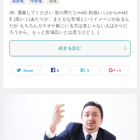
高音域
中音域
音域
30: 選曲してください 並の男だとmid1 B(低いシ)からmid2
E (高いミ)あたりが、まともな音域というイメージがあるん
だが もちろんカラオケ板にいる方は並じゃない人ばかりだ
ろうから、もっと音域広いとは思うけど […]
続きを読む
Tweet
0
0
+1