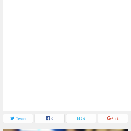
Tweet
0
0
+1