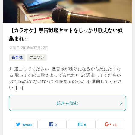
【カラオケ】宇宙戦艦ヤマトをしっかり歌えない奴
集まれ～
公開日:
2016年07月22日
低音域
アニソン
1: 選曲してください 低音域が唸りになるから死にたくな
る 歌ってるのに歌えよって言われた 2: 選曲してください
男でlow域でない奴って存在するのかよ 3: 選曲してくださ
い […]
続きを読む
Tweet
0
0
+1