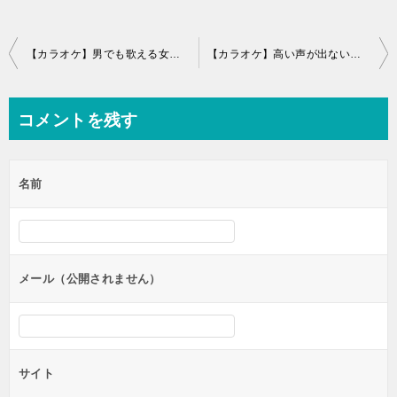
投
【カラオケ】男でも歌える女性曲ってどんなのがありますか？
【カラオケ】高い声が出ない原因は、低い声のボーカルの曲ばかり聴いているからなのかもしれない
稿
ナ
コメントを残す
ビ
ゲ
名前
ー
シ
ョ
ン
メール（公開されません）
サイト