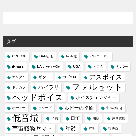
タグ
CROSSO
DAMとも
hihihi域
ICレコーダー
iPhone
カバー
L'Arc〜en〜Ciel
UGA
オフ会
デスボイス
ギター
ガンダム
コブクロ
ファルセット
ハイラリ
ドラカラ
ヘッドボイス
ボイスチェンジャー
ルビーの指輪
ボーミー
ポリープ
中島みゆき
低音域
口笛
体調
咽頭
声帯嚢胞
宇宙戦艦ヤマト
年齢
挫折
換声点