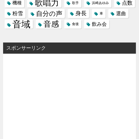
歌唱力
点数
機種
歌手
浜崎あゆみ
自分の声
身長
粉雪
選曲
車
音域
音感
飲み会
食後
スポンサーリンク