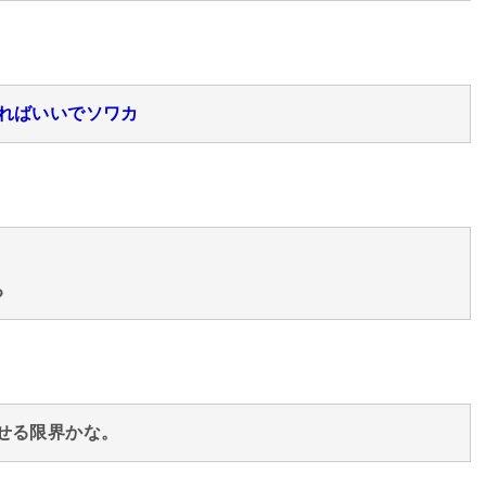
すればいいでソワカ
る
出せる限界かな。