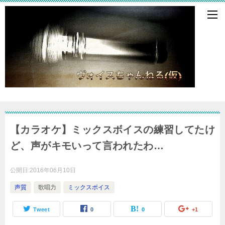
【カラオケ】ミックスボイスの練習してたけ
ど、声がキモいって言われたわ…
公開日:
2016年06月10日
声質
歌唱力
ミックスボイス
Tweet
0
0
+1