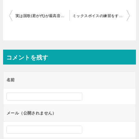
投
実は国歌(君が代)が最高音hiDを要求する超鬼畜ソングだという事実
ミックスボイスの練習をするとしゃっくり出るんだが…
稿
ナ
ビ
ゲ
コメントを残す
ー
シ
名前
ョ
ン
メール（公開されません）