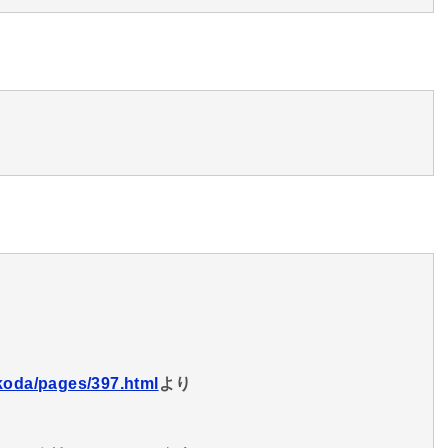
koda/pages/397.html
より