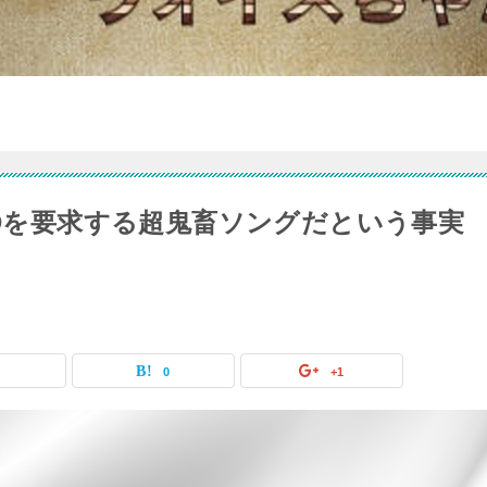
iDを要求する超鬼畜ソングだという事実
0
0
+1