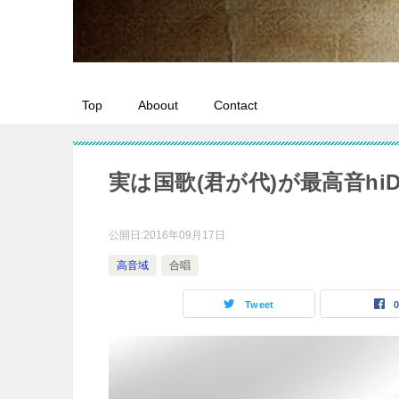
Top
Aboout
Contact
実は国歌(君が代)が最高音h
公開日:
2016年09月17日
高音域
合唱
Tweet