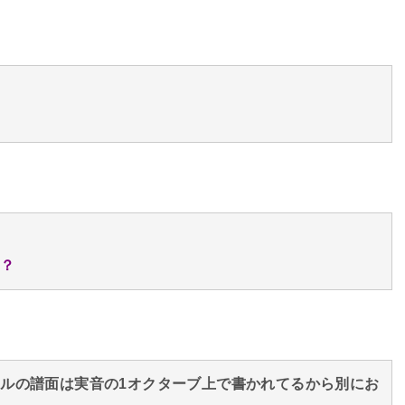
な？
ルの譜面は実音の1オクターブ上で書かれてるから別にお