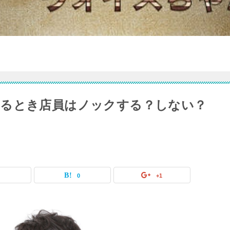
くるとき店員はノックする？しない？
0
0
+1