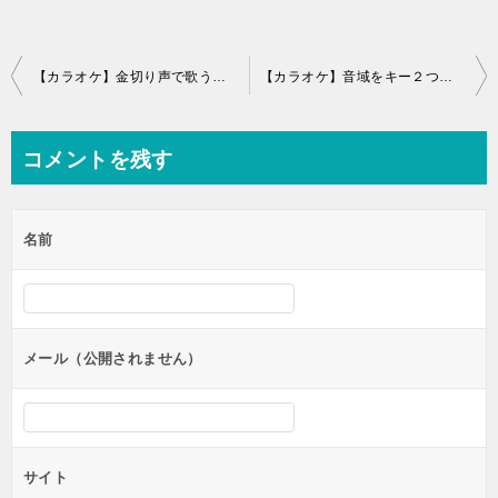
投
【カラオケ】金切り声で歌うぐらいならキー下げて歌った方がいいのかな
【カラオケ】音域をキー２つ分広げるのに一年かかったわ
稿
ナ
コメントを残す
ビ
ゲ
名前
ー
シ
ョ
ン
メール（公開されません）
サイト