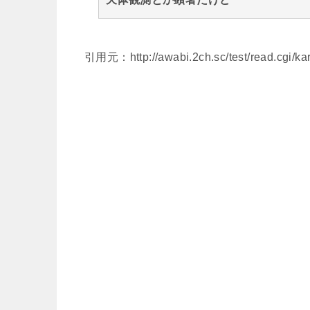
引用元：http://awabi.2ch.sc/test/read.cgi/k