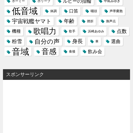
ルビーの指輪
ボーミー
ポリープ
中島みゆき
低音域
口笛
体調
咽頭
声帯嚢胞
宇宙戦艦ヤマト
年齢
挫折
換声点
歌唱力
点数
機種
歌手
浜崎あゆみ
自分の声
身長
粉雪
選曲
車
音域
音感
飲み会
食後
スポンサーリンク