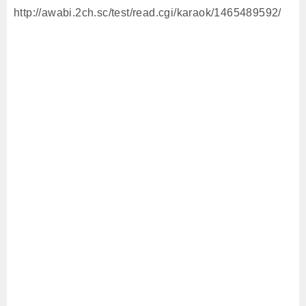
http://awabi.2ch.sc/test/read.cgi/karaok/1465489592/