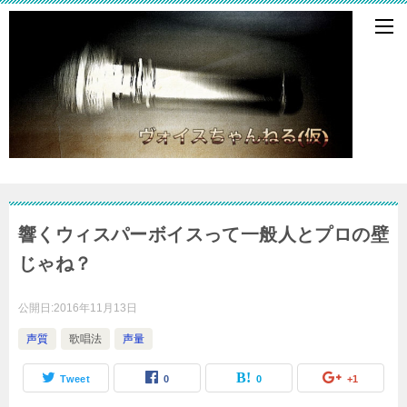
響くウィスパーボイスって一般人とプロの壁
じゃね？
公開日:
2016年11月13日
声質
歌唱法
声量
Tweet
0
0
+1