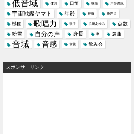
低音域
口笛
体調
咽頭
声帯嚢胞
宇宙戦艦ヤマト
年齢
挫折
換声点
歌唱力
点数
機種
歌手
浜崎あゆみ
自分の声
身長
粉雪
選曲
車
音域
音感
飲み会
食後
スポンサーリンク