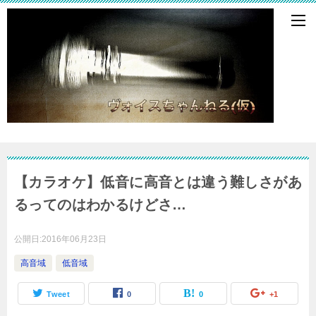
【カラオケ】低音に高音とは違う難しさがあ
るってのはわかるけどさ…
公開日:
2016年06月23日
高音域
低音域
Tweet
0
0
+1