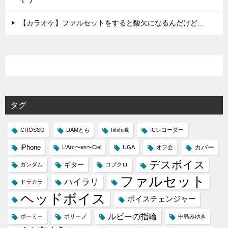
【カラオケ】ファルセットをすると酸欠になるんだけど…
タグ
CROSSO
DAMとも
hihihi域
ICレコーダー
iPhone
カバー
L'Arc〜en〜Ciel
UGA
オフ会
デスボイス
ギター
ガンダム
コブクロ
ファルセット
ハイラリ
ドラカラ
ヘッドボイス
ボイスチェンジャー
ルビーの指輪
ボーミー
ポリープ
中島みゆき