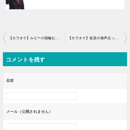
投
【カラオケ】ルビーの指輪むず過ぎワロタwwwwwww
【カラオケ】低音の換声点ってどこなんだろうか
稿
ナ
コメントを残す
ビ
ゲ
名前
ー
シ
ョ
ン
メール（公開されません）