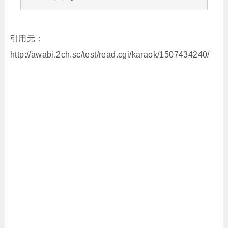
引用元：
http://awabi.2ch.sc/test/read.cgi/karaok/1507434240/