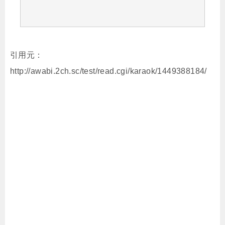
引用元：
http://awabi.2ch.sc/test/read.cgi/karaok/1449388184/