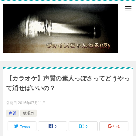
【カラオケ】声質の素人っぽさってどうやっ
て消せばいいの？
公開日:
2016年07月11日
声質
歌唱力
Tweet
0
0
+1