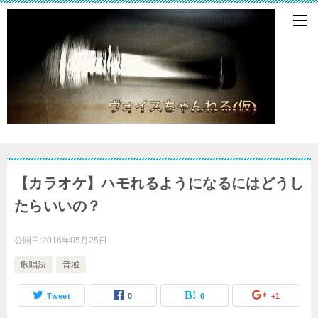
【カラオケ】ハモれるようになるにはどうし
たらいいの？
公開日:
2016年05月25日
歌唱法
音域
Tweet
0
0
+1