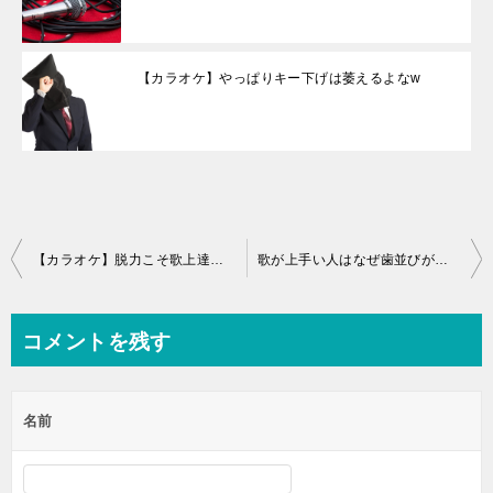
【カラオケ】やっぱりキー下げは萎えるよなw
投
【カラオケ】脱力こそ歌上達の近道だと思うんだ
歌が上手い人はなぜ歯並びがキレイなのか？
稿
ナ
コメントを残す
ビ
ゲ
名前
ー
シ